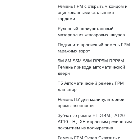
Ремень ГРМ с открытым концом и
оцинкованными стальными
кордами
Рулонный полиуретановый
материал из кевларовых шнуров
Подтяните провисший ремень ГРМ
гаражных ворот.
5M 8M S5M S8M RPP5M RPP8M
Ремень привода автоматической
двери
T5 Автоматический ремень ГРМ
для штор
Ремень ПУ для манипуляторной
промышленности
Зубчатые ремни HTD14M、АТ20、
АТ10、H、XH с красным резиновым
покрытием из полиуретана
Ремень ГРМ Супер Схватить с