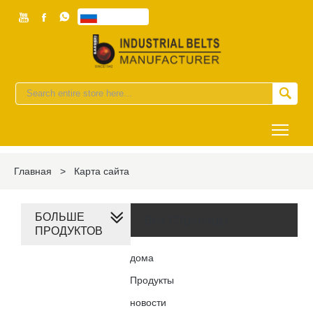



Pусский


Togg
Главная
>
Карта сайта
БОЛЬШЕ
Все Страницы
ПРОДУКТОВ
дома
Продукты
новости