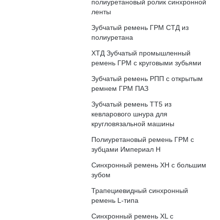
полиуретановый ролик синхронной
ленты
Зубчатый ремень ГРМ СТД из
полиуретана
ХТД Зубчатый промышленный
ремень ГРМ с круговыми зубьями
Зубчатый ремень РПП с открытым
ремнем ГРМ ПАЗ
Зубчатый ремень ТТ5 из
кевларового шнура для
кругловязальной машины
Полиуретановый ремень ГРМ с
зубцами Империал H
Синхронный ремень XH с большим
зубом
Трапециевидный синхронный
ремень L-типа
Синхронный ремень XL с