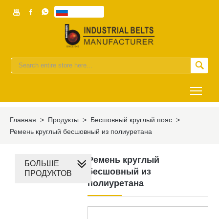



Pусский


Togg
Главная
>
Продукты
>
Бесшовный круглый пояс
>
Ремень круглый бесшовный из полиуретана
Ремень круглый
БОЛЬШЕ
бесшовный из
ПРОДУКТОВ
полиуретана