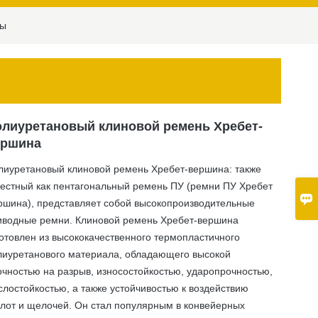
мы
лиуретановый клиновой ремень Хребет-
ершина
лиуретановый клиновой ремень Хребет-вершина: также
вестный как пентагональный ремень ПУ (ремни ПУ Хребет

ршина), представляет собой высокопроизводительные
иводные ремни. Клиновой ремень Хребет-вершина
готовлен из высококачественного термопластичного
лиуретанового материала, обладающего высокой
очностью на разрыв, износостойкостью, ударопрочностью,
лостойкостью, а также устойчивостью к воздействию
слот и щелочей. Он стал популярным в конвейерных