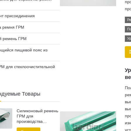
пр
пр
нт присоединения
Ре
а ремня ГРМ
По
й ремень ГРМ
Ур
ющийся пищевой пояс из
РМ для стеклоочистительной
Ур
в
По
ндуемые Товары
ре
вы
вы
Силиконовый ремень
пр
ГРМ для
производства
из
сантехнических
ус