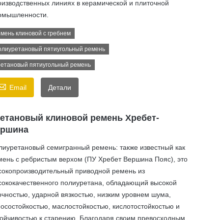
оизводственных линиях в керамической и плиточной
омышленности.
мень клиновой с гребнем
лиуретановый пятиугольный ремень
етановый пятиугольный ремень

Email
Детали
етановый клиновой ремень Хребет-
ершина
лиуретановый семигранный ремень: также известный как
мень с ребристым верхом (ПУ Хребет Вершина Пояс), это
сокопроизводительный приводной ремень из
сококачественного полиуретана, обладающий высокой
очностью, ударной вязкостью, низким уровнем шума,
носостойкостью, маслостойкостью, кислотостойкостью и
тойчивостью к старению. Благодаря своим превосходным