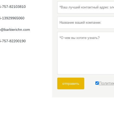
6-757-82103810
6-13929965060
fo@barbierichn.com
6-757-82200190
Полити
отправить