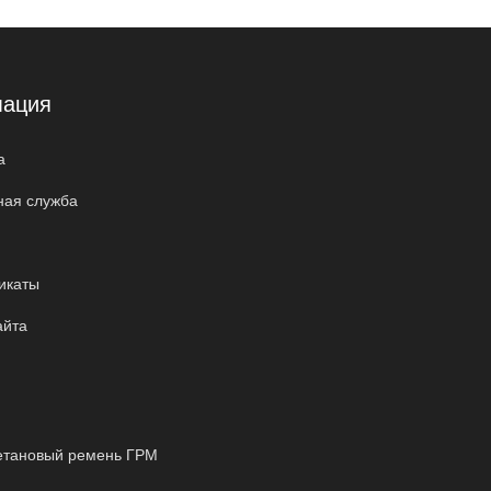
ация
а
ная служба
икаты
айта
етановый ремень ГРМ