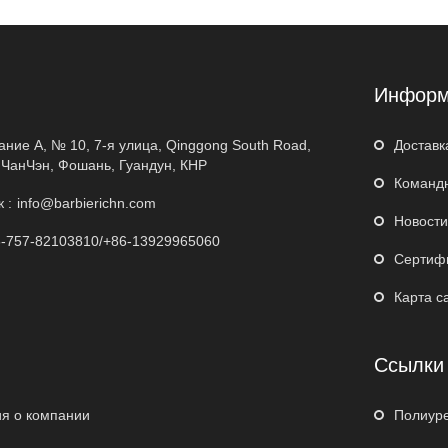
я
Информ
дание A, № 10, 7-я улица, Qinggong South Road,
Доставк
 ЧанЧэн, Фошань, Гуандун, КНР
Команд
 :
info@barbierichn.com
Новости
-757-82103810/+86-13929965060
Сертиф
Карта с
Ссылки
я о компании
Полиур