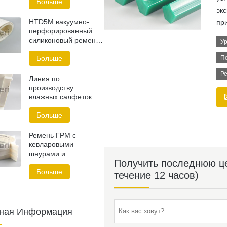
изделий
Больше
эк
HTD5M вакуумно-
при
перфорированный
силиконовый ремень
Ур
ГРМ
Больше
По
Ре
Линия по
производству
влажных салфеток
Зубчатый ремень
Больше
Ремень ГРМ с
кевларовыми
шнурами и
Получить последнюю це
треугольным
профилем
Больше
течение 12 часов)
тная Информация