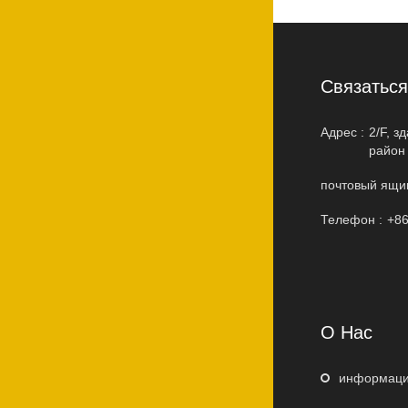
Cвязатьс
Адрес :
2/F, з
район
почтовый ящик
Телефон :
+86
О Нас
информаци