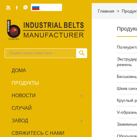



Pусский

Главная
>
Продук
Продук
Полиурет

Экструди
ремень
ДОМА
Бесшовны
ПРОДУКТЫ
Шкив син
НОВОСТИ
Круглый 
СЛУЧАЙ
V-образн
ЗАВОД
Зажимные
СВЯЖИТЕСЬ С НАМИ
Оборудов