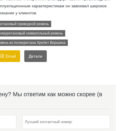
сплуатационным характеристикам он завоевал широкое
знание у клиентов.
етановый приводной ремень
лиуретановый семиугольный ремень
мень из полиуретана Хребет Вершина

Email
Детали
ну? Мы ответим как можно скорее (в