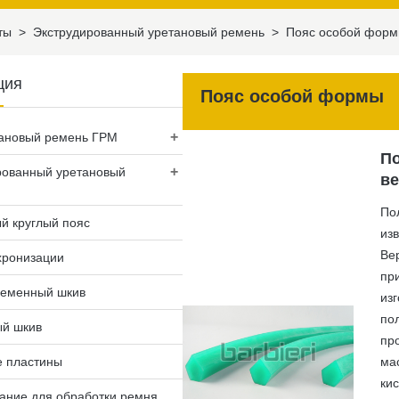
ты
>
Экструдированный уретановый ремень
>
Пояс особой фор
ция
Пояс особой формы
+
ановый ремень ГРМ
По
+
рованный уретановый
в
По
й круглый пояс
из
Ве
хронизации
пр
ременный шкив
из
по
ый шкив
пр
 пластины
мас
ки
ание для обработки ремня