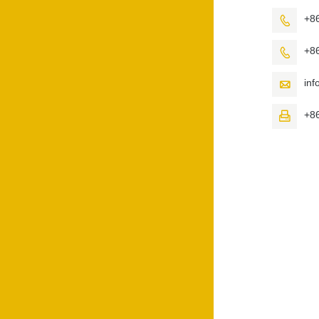
+8

+8

in

+8
