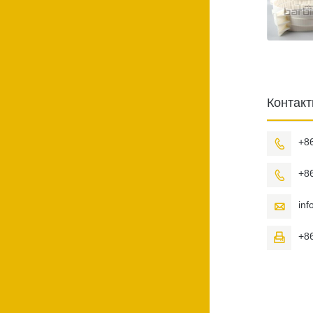
Контак
+8

+8

in

+8
