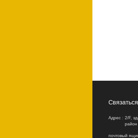
Cвязатьс
Адрес :
2/F, з
район
почтовый ящик