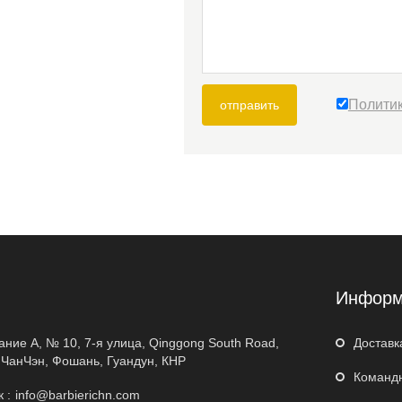
Полити
отправить
я
Информ
дание A, № 10, 7-я улица, Qinggong South Road,
Доставк
 ЧанЧэн, Фошань, Гуандун, КНР
Команд
 :
info@barbierichn.com