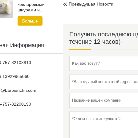
Предыдущая Hовости
кевларовыми

шнурами и
треугольным
профилем
Больше
Получить последнюю це
течение 12 часов)
тная Информация
6-757-82103810
6-13929965060
fo@barbierichn.com
6-757-82200190