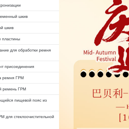
хронизации
ременный шкив
ый шкив
 пластины
ание для обработки ремня
нт присоединения
а ремня ГРМ
й ремень ГРМ
ющийся пищевой пояс из
РМ для стеклоочистительной