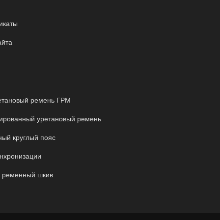
икаты
айта
етановый ремень ГРМ
ированный уретановый ремень
ый круглый пояс
нхронизации
 ременный шкив