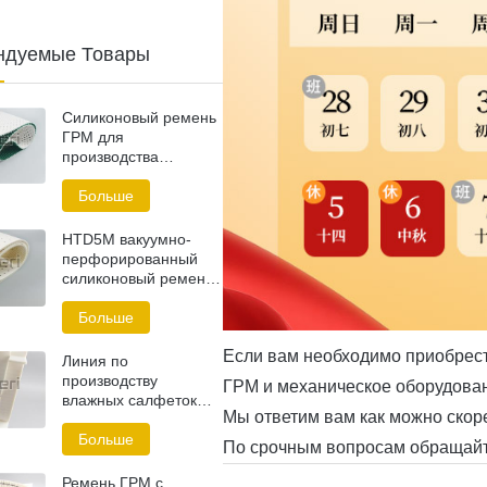
ндуемые Товары
Силиконовый ремень
ГРМ для
производства
сантехнических
изделий
Больше
HTD5M вакуумно-
перфорированный
силиконовый ремень
ГРМ
Больше
Если вам необходимо приобрес
Линия по
производству
ГРМ и механическое оборудован
влажных салфеток
Мы ответим вам как можно скор
Зубчатый ремень
Больше
По срочным вопросам обращайте
Ремень ГРМ с