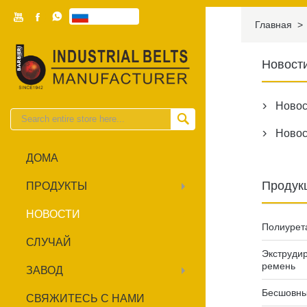



Pусский

Главная
>
Новост
Новос


Новос

ДОМА
Продук
ПРОДУКТЫ
НОВОСТИ
Полиурет
СЛУЧАЙ
Экструди
ремень
ЗАВОД
Бесшовны
СВЯЖИТЕСЬ С НАМИ