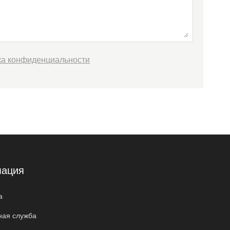
ка конфиденциальности
ация
а
ная служба