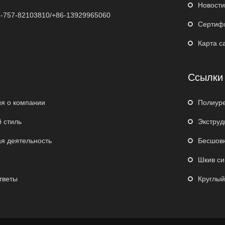
Новости
-757-82103810/+86-13929965060
Сертиф
Карта с
Ссылки
я о компании
Полиур
 стиль
Экструд
я деятельность
Бесшовн
Шкив си
тветы
Круглый