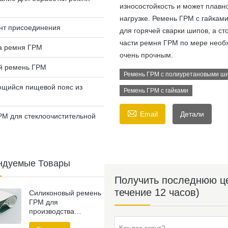
износостойкость и может плавн
нагрузке. Ремень ГРМ с гайка
нт присоединения
для горячей сварки шипов, а ст
части ремня ГРМ по мере необх
а ремня ГРМ
очень прочным.
й ремень ГРМ
Ремень ГРМ с полиуретановыми ш
ющийся пищевой пояс из
Ремень ГРМ с гайками

Email
Детали
РМ для стеклоочистительной
ндуемые Товары
Получить последнюю це
течение 12 часов)
Силиконовый ремень
ГРМ для
производства
сантехнических