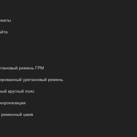
икаты
айта
етановый ремень ГРМ
ированный уретановый ремень
ый круглый пояс
нхронизации
 ременный шкив