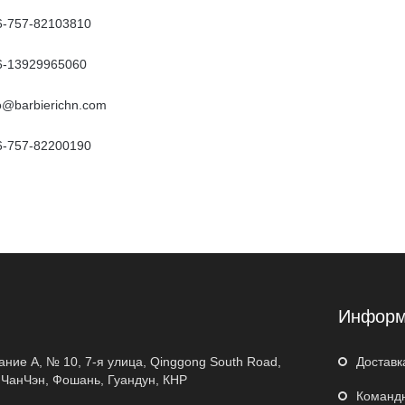
6-757-82103810
6-13929965060
fo@barbierichn.com
6-757-82200190
я
Информ
дание A, № 10, 7-я улица, Qinggong South Road,
Доставк
 ЧанЧэн, Фошань, Гуандун, КНР
Команд