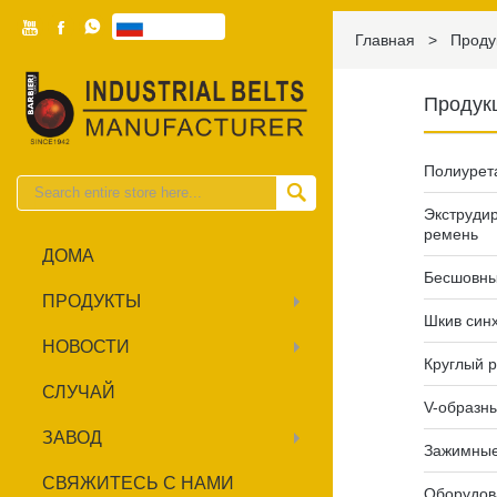



Pусский

Главная
>
Проду
Продук
Полиурет

Экструди
ремень
ДОМА
Бесшовны
ПРОДУКТЫ
Шкив син
НОВОСТИ
Круглый 
СЛУЧАЙ
V-образн
ЗАВОД
Зажимные
СВЯЖИТЕСЬ С НАМИ
Оборудов