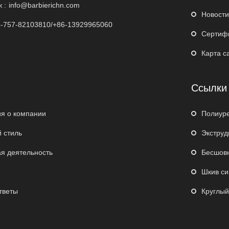
 :
info@barbierichn.com
Новости
-757-82103810/+86-13929965060
Сертиф
Карта с
Ссылки
я о компании
Полиур
 стиль
Экструд
я деятельность
Бесшовн
Шкив си
тветы
Круглый