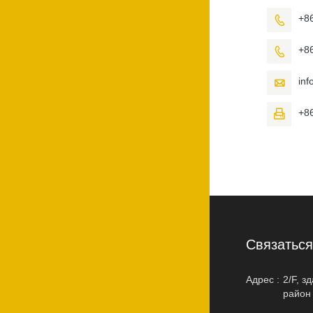
+8

+8

in

+8

Cвязатьс
Адрес :
2/F, з
район