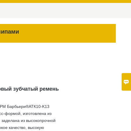
шипами

овый зубчатый ремень
ГРМ Барбьери®АТК10-K13
с-формой, изготовлена ​​из
 заделана из высокопрочной
окое качество, высокую