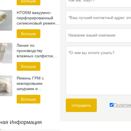
изделий
Больше
HTD5M вакуумно-
перфорированный
силиконовый ремень
ГРМ
Больше
Линия по
производству
влажных салфеток
Зубчатый ремень
Больше
Ремень ГРМ с
кевларовыми
шнурами и
треугольным
профилем
Больше
Полити
отправить
тная Информация