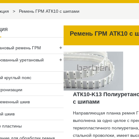
кция
>
Ремень ГРМ АТК10 с шипами
ция
Ремень ГРМ АТК10 с 
+
ановый ремень ГРМ
+
рованный уретановый
й круглый пояс
хронизации
АТК10-K13 Полиуретан
с шипами
ременный шкив
Направляющая планка ремня 
ый шкив
выполнена за одно целое с прес
 пластины
термопластичного полиуретана,
стальной проволоки, имеет выс
ание для обработки ремня